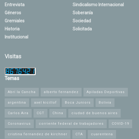
Entrevista
Sindicalismo Internacional
Géneros
Soberanía
Gremiales
Sociedad
Historia
Solicitada
Institucional
Visitas
Temas
Abrí la Cancha
alberto fernandez
Apiladas Deportivas
argentina
axel kicillof
Boca Juniors
Bolivia
Carlos Aira
CGT
China
ciudad de buenos aires
Coronavirus
corriente federal de trabajadores
COVID-19
cristina fernandez de kirchner
CTA
cuarentena