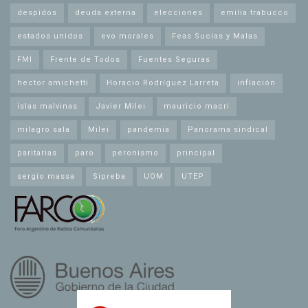
despidos
deuda externa
elecciones
emilia trabucco
estados unidos
evo morales
Feas Sucias y Malas
FMI
Frente de Todos
Fuentes Seguras
hector amichetti
Horacio Rodríguez Larreta
inflación
islas malvinas
Javier Milei
mauricio macri
milagro sala
Milei
pandemia
Panorama sindical
paritarias
paro
peronismo
principal
sergio massa
Sipreba
UOM
UTEP