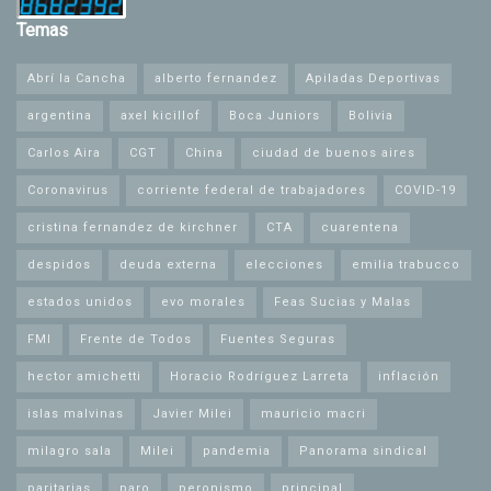
Temas
Abrí la Cancha
alberto fernandez
Apiladas Deportivas
argentina
axel kicillof
Boca Juniors
Bolivia
Carlos Aira
CGT
China
ciudad de buenos aires
Coronavirus
corriente federal de trabajadores
COVID-19
cristina fernandez de kirchner
CTA
cuarentena
despidos
deuda externa
elecciones
emilia trabucco
estados unidos
evo morales
Feas Sucias y Malas
FMI
Frente de Todos
Fuentes Seguras
hector amichetti
Horacio Rodríguez Larreta
inflación
islas malvinas
Javier Milei
mauricio macri
milagro sala
Milei
pandemia
Panorama sindical
paritarias
paro
peronismo
principal