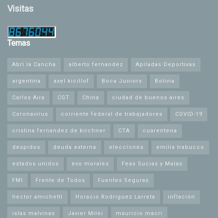
Visitas
Temas
Abrí la Cancha
alberto fernandez
Apiladas Deportivas
argentina
axel kicillof
Boca Juniors
Bolivia
Carlos Aira
CGT
China
ciudad de buenos aires
Coronavirus
corriente federal de trabajadores
COVID-19
cristina fernandez de kirchner
CTA
cuarentena
despidos
deuda externa
elecciones
emilia trabucco
estados unidos
evo morales
Feas Sucias y Malas
FMI
Frente de Todos
Fuentes Seguras
hector amichetti
Horacio Rodríguez Larreta
inflación
islas malvinas
Javier Milei
mauricio macri