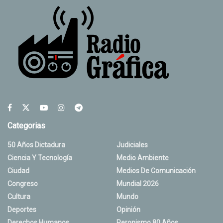
Categorias
50 Años Dictadura
Judiciales
Ciencia Y Tecnología
Medio Ambiente
Ciudad
Medios De Comunicación
Congreso
Mundial 2026
Cultura
Mundo
Deportes
Opinión
Derechos Humanos
Peronismo 80 Años