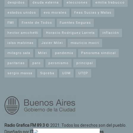
despidos
deuda externa
elecciones
emilia trabucco
estados unidos
evo morales
Feas Sucias y Malas
FMI
Frente de Todos
Fuentes Seguras
hector amichetti
Horacio Rodríguez Larreta
inflación
islas malvinas
Javier Milei
mauricio macri
milagro sala
Milei
pandemia
Panorama sindical
paritarias
paro
peronismo
principal
sergio massa
Sipreba
UOM
UTEP
Radio Grafica FM 89.3
© 2021. Todos los derechos son del pueblo.
Diseñado por
IT10 Informatica y Telecomunicaciones