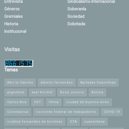
Entrevista
Sindicalismo Internacional
Géneros
Soberanía
Gremiales
Sociedad
Historia
Solicitada
Institucional
Visitas
Temas
Abrí la Cancha
alberto fernandez
Apiladas Deportivas
argentina
axel kicillof
Boca Juniors
Bolivia
Carlos Aira
CGT
China
ciudad de buenos aires
Coronavirus
corriente federal de trabajadores
COVID-19
cristina fernandez de kirchner
CTA
cuarentena