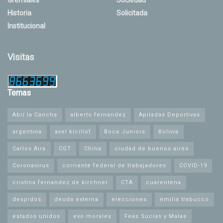
Gremiales
Sociedad
Historia
Solicitada
Institucional
Visitas
Temas
Abrí la Cancha
alberto fernandez
Apiladas Deportivas
argentina
axel kicillof
Boca Juniors
Bolivia
Carlos Aira
CGT
China
ciudad de buenos aires
Coronavirus
corriente federal de trabajadores
COVID-19
cristina fernandez de kirchner
CTA
cuarentena
despidos
deuda externa
elecciones
emilia trabucco
estados unidos
evo morales
Feas Sucias y Malas