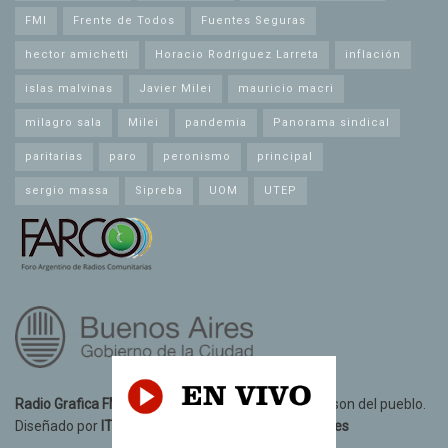
FMI
Frente de Todos
Fuentes Seguras
hector amichetti
Horacio Rodríguez Larreta
inflación
islas malvinas
Javier Milei
mauricio macri
milagro sala
Milei
pandemia
Panorama sindical
paritarias
paro
peronismo
principal
sergio massa
Sipreba
UOM
UTEP
Radio Grafica FM 89.3
© 2021. Todos los derechos son del pueblo.
Diseñado por
IT10 Informatica y Telecomunicaciones