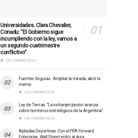
Universidades. Clara Chevalier,
Conadu: “El Gobierno sigue
incumpliendo con la ley, vamos a
un segundo cuatrimestre
conflictivo”
239 COMPARTIDOS
Fuentes Seguras. Ampliar la mirada, abrir la
mente
222 COMPARTIDOS
Ley de Tierras: “La extranjerización avanza
sobre territorios estratégicos de la Argentina”
230 COMPARTIDOS
Apiladas Deportivas: Con el FIFA Forward
Enterprise, Wall Street entró al área