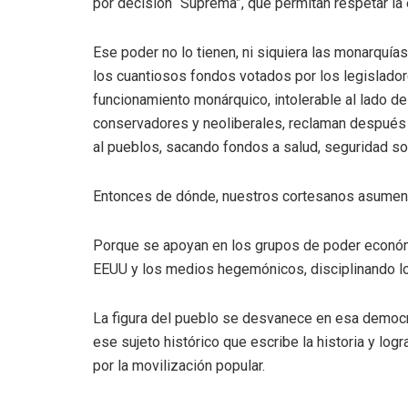
por decisión “Suprema”, que permitan respetar la 
Ese poder no lo tienen, ni siquiera las monarquía
los cuantiosos fondos votados por los legislador
funcionamiento monárquico, intolerable al lado d
conservadores y neoliberales, reclaman después a
al pueblos, sacando fondos a salud, seguridad so
Entonces de dónde, nuestros cortesanos asumen e
Porque se apoyan en los grupos de poder económi
EEUU y los medios hegemónicos, disciplinando los
La figura del pueblo se desvanece en esa democra
ese sujeto histórico que escribe la historia y log
por la movilización popular.