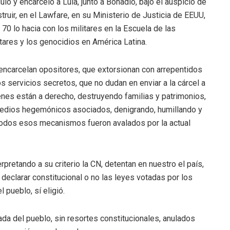
ó y encarceló a Lula, junto a Bonadío, bajo el auspicio de
ruir, en el Lawfare, en su Ministerio de Justicia de EEUU,
70 lo hacia con los militares en la Escuela de las
ares y los genocidios en América Latina.
 encarcelan opositores, que extorsionan con arrepentidos
 servicios secretos, que no dudan en enviar a la cárcel a
ienes están a derecho, destruyendo familias y patrimonios,
medios hegemónicos asociados, denigrando, humillando y
Todos esos mecanismos fueron avalados por la actual
pretando a su criterio la CN, detentan en nuestro el país,
de declarar constitucional o no las leyes votadas por los
 pueblo, sí eligió.
a del pueblo, sin resortes constitucionales, anulados