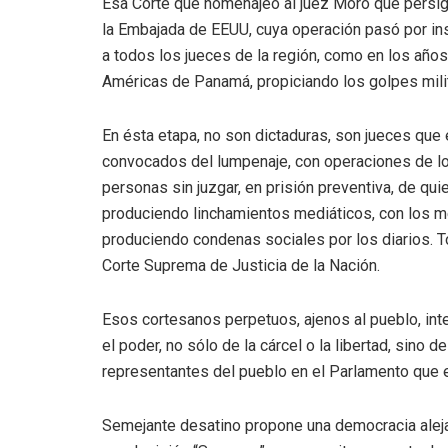
Esa Corte que homenajeó al juez Moro que persigui
la Embajada de EEUU, cuya operación pasó por inst
a todos los jueces de la región, como en los años 
Américas de Panamá, propiciando los golpes milit
En ésta etapa, no son dictaduras, son jueces que
convocados del lumpenaje, con operaciones de los
personas sin juzgar, en prisión preventiva, de qu
produciendo linchamientos mediáticos, con los 
produciendo condenas sociales por los diarios. 
Corte Suprema de Justicia de la Nación.
Esos cortesanos perpetuos, ajenos al pueblo, inter
el poder, no sólo de la cárcel o la libertad, sino 
representantes del pueblo en el Parlamento que el
Semejante desatino propone una democracia alejad