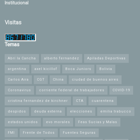
Institucional
Visitas
Temas
Abrí la Cancha
alberto fernandez
Apiladas Deportivas
argentina
axel kicillof
Boca Juniors
Bolivia
Carlos Aira
CGT
China
ciudad de buenos aires
Coronavirus
corriente federal de trabajadores
COVID-19
cristina fernandez de kirchner
CTA
cuarentena
despidos
deuda externa
elecciones
emilia trabucco
estados unidos
evo morales
Feas Sucias y Malas
FMI
Frente de Todos
Fuentes Seguras