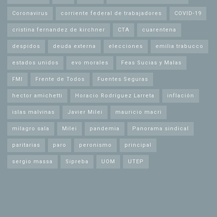
Coronavirus
corriente federal de trabajadores
COVID-19
cristina fernandez de kirchner
CTA
cuarentena
despidos
deuda externa
elecciones
emilia trabucco
estados unidos
evo morales
Feas Sucias y Malas
FMI
Frente de Todos
Fuentes Seguras
hector amichetti
Horacio Rodríguez Larreta
inflación
islas malvinas
Javier Milei
mauricio macri
milagro sala
Milei
pandemia
Panorama sindical
paritarias
paro
peronismo
principal
sergio massa
Sipreba
UOM
UTEP