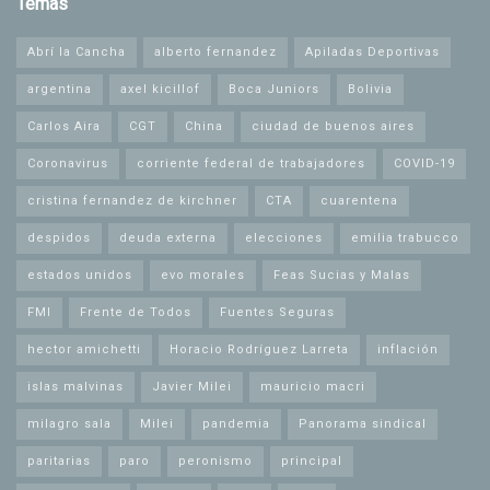
Temas
Abrí la Cancha
alberto fernandez
Apiladas Deportivas
argentina
axel kicillof
Boca Juniors
Bolivia
Carlos Aira
CGT
China
ciudad de buenos aires
Coronavirus
corriente federal de trabajadores
COVID-19
cristina fernandez de kirchner
CTA
cuarentena
despidos
deuda externa
elecciones
emilia trabucco
estados unidos
evo morales
Feas Sucias y Malas
FMI
Frente de Todos
Fuentes Seguras
hector amichetti
Horacio Rodríguez Larreta
inflación
islas malvinas
Javier Milei
mauricio macri
milagro sala
Milei
pandemia
Panorama sindical
paritarias
paro
peronismo
principal