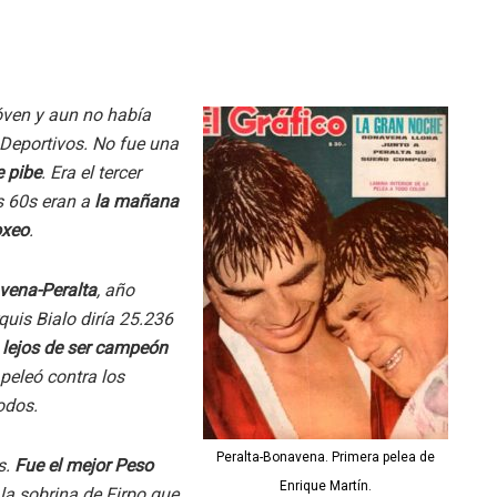
ven y aun no había
 Deportivos. No fue una
e pibe
. Era el tercer
s 60s eran a
la mañana
oxeo
.
vena-Peralta
, año
uis Bialo diría 25.236
lejos de ser campeón
 peleó contra los
odos.
Peralta-Bonavena. Primera pelea de
s.
Fue el mejor Peso
Enrique Martín.
la sobrina de Firpo que