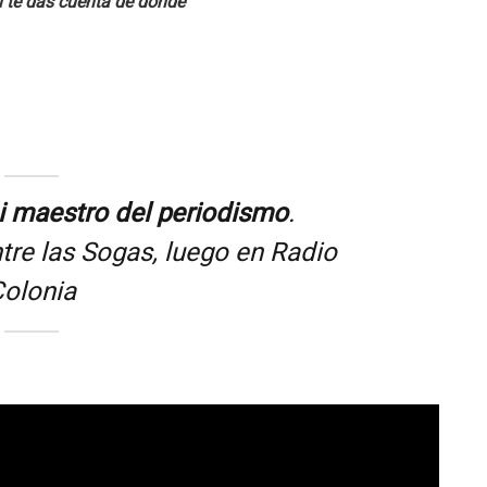
l te das cuenta de donde
i maestro del periodismo
.
ntre las Sogas, luego en Radio
olonia