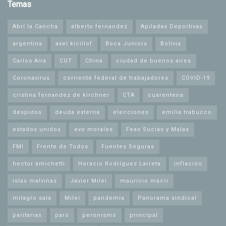
Temas
Abrí la Cancha
alberto fernandez
Apiladas Deportivas
argentina
axel kicillof
Boca Juniors
Bolivia
Carlos Aira
CGT
China
ciudad de buenos aires
Coronavirus
corriente federal de trabajadores
COVID-19
cristina fernandez de kirchner
CTA
cuarentena
despidos
deuda externa
elecciones
emilia trabucco
estados unidos
evo morales
Feas Sucias y Malas
FMI
Frente de Todos
Fuentes Seguras
hector amichetti
Horacio Rodríguez Larreta
inflación
islas malvinas
Javier Milei
mauricio macri
milagro sala
Milei
pandemia
Panorama sindical
paritarias
paro
peronismo
principal