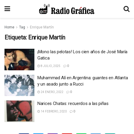
Home
Tag
Enrique Martín
Etiqueta:
Enrique Martín
¡Mono las pelotas! Los cien años de José María
Gatica
8 JULIO, 2025
0
Muhammad Alí en Argentina: guantes en Atlanta
y un asado junto a Rucci
24 ENERO, 2022
0
Narices Chatas: recuerdos a las piñas
14 FEBRERO, 2020
0