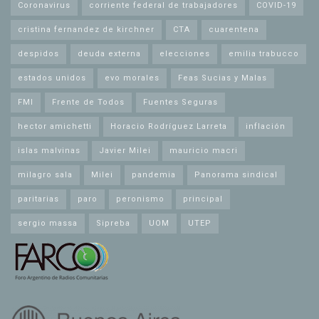
Coronavirus
corriente federal de trabajadores
COVID-19
cristina fernandez de kirchner
CTA
cuarentena
despidos
deuda externa
elecciones
emilia trabucco
estados unidos
evo morales
Feas Sucias y Malas
FMI
Frente de Todos
Fuentes Seguras
hector amichetti
Horacio Rodríguez Larreta
inflación
islas malvinas
Javier Milei
mauricio macri
milagro sala
Milei
pandemia
Panorama sindical
paritarias
paro
peronismo
principal
sergio massa
Sipreba
UOM
UTEP