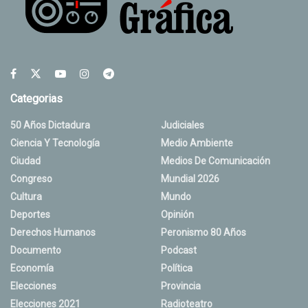
Categorias
50 Años Dictadura
Judiciales
Ciencia Y Tecnología
Medio Ambiente
Ciudad
Medios De Comunicación
Congreso
Mundial 2026
Cultura
Mundo
Deportes
Opinión
Derechos Humanos
Peronismo 80 Años
Documento
Podcast
Economía
Política
Elecciones
Provincia
Elecciones 2021
Radioteatro