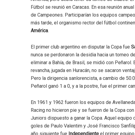
Fútbol se reunió en Caracas. En esa reunión anua
de Campeones. Participarían los equipos campe
más tarde, el organismo rector del fútbol continen
América
.
El primer club argentino en disputar la Copa fue
S
nunca se perdonaron la desidia hacia un torneo d
eliminar a Bahía, de Brasil, se midió con Peñarol. 
revancha, jugada en Huracán, no se sacaron ventaj
Pero la dirigencia sanlorencista, a cambio de 50.
Peñarol ganó 1 a 0, y a la postre, fue el primer c
En 1961 y 1962 fueron los equipos de Avellaneda
Racing no hicieron pie y se fueron de la Copa c
Juniors dispuesto a ganar la Copa. Aquel equipo 
goles de Paulo Valentim y José Francisco Sanfilip
año siguiente fue
Independiente
el primer equipo 