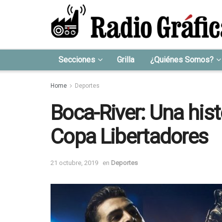
Secciones
Grilla
¿Quiénes Somos?
Home
Deportes
Boca-River: Una hist
Copa Libertadores
21 octubre, 2019
en
Deportes