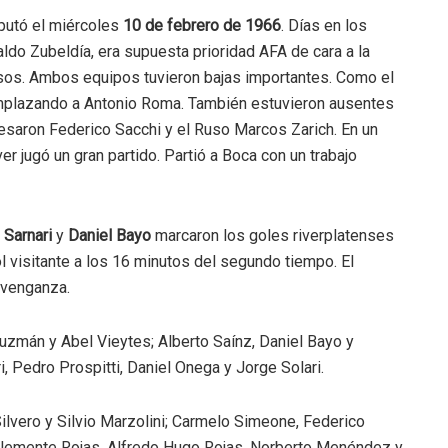
sputó el miércoles
10 de febrero de 1966
. Días en los
ldo Zubeldía, era supuesta prioridad AFA de cara a la
sos. Ambos equipos tuvieron bajas importantes. Como el
emplazando a Antonio Roma. También estuvieron ausentes
resaron Federico Sacchi y el Ruso Marcos Zarich. En un
 jugó un gran partido. Partió a Boca con un trabajo
 Sarnari
y
Daniel Bayo
marcaron los goles riverplatenses
l visitante a los 16 minutos del segundo tiempo. El
 venganza.
zmán y Abel Vieytes; Alberto Saínz, Daniel Bayo y
, Pedro Prospitti, Daniel Onega y Jorge Solari.
ilvero y Silvio Marzolini; Carmelo Simeone, Federico
 Clemente Rojas, Alfredo Hugo Rojas, Norberto Menéndez y