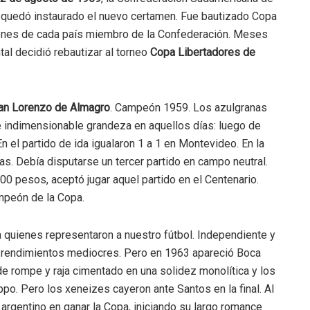
l quedó instaurado el nuevo certamen. Fue bautizado Copa
ones de cada país miembro de la Confederación. Meses
tal decidió rebautizar al torneo
Copa Libertadores de
an Lorenzo de Almagro
. Campeón 1959. Los azulgranas
e indimensionable grandeza en aquellos días: luego de
En el partido de ida igualaron 1 a 1 en Montevideo. En la
as. Debía disputarse un tercer partido en campo neutral.
000 pesos, aceptó jugar aquel partido en el Centenario.
ampeón de la Copa.
 quienes representaron a nuestro fútbol. Independiente y
on rendimientos mediocres. Pero en 1963 apareció Boca
de rompe y raja cimentado en una solidez monolítica y los
po. Pero los xeneizes cayeron ante Santos en la final. Al
argentino en ganar la Copa, iniciando su largo romance