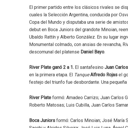
El primer partido entre los clásicos rivales se di
cuales la Selección Argentina, conducida por Osva
Copa del Mundo y disputaba una serie de amisto
debut en Boca Juniors del grandote Minoian, re
Ubaldo Rattín y Alberto González. En su lugar ing
Monumental colmado, con ansias de revancha, River
descomunal del platense
Daniel Bayo
.
River Plate ganó 2 a 1.
El santafesino
Juan Carlos
en la primera etapa. El
Tanque
Alfredo Rojas
el go
festejo del triunfo fue desbordante. Una pequeña
River Plate
formó: Amadeo Carrizo; Juan Carlos Gu
Roberto Matosas; Luis Cubilla, Juan Carlos Sarnari
Boca Juniors
formó: Carlos Minoian; José María S
Sacchi y Alcides Silveira; José Luis Luna, Ángel