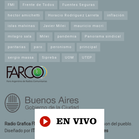
FMI
Frente de Todos
Fuentes Seguras
hector amichetti
Horacio Rodríguez Larreta
inflación
islas malvinas
Javier Milei
mauricio macri
milagro sala
Milei
pandemia
Panorama sindical
paritarias
paro
peronismo
principal
sergio massa
Sipreba
UOM
UTEP
Radio Grafica FM 89.3
© 2021. Todos los derechos son del pueblo.
Diseñado por
IT10 Informatica y Telecomunicaciones