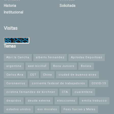
Historia
Solicitada
Institucional
Visitas
Temas
Abrí la Cancha
alberto fernandez
Apiladas Deportivas
argentina
axel kicillof
Boca Juniors
Bolivia
Carlos Aira
CGT
China
ciudad de buenos aires
Coronavirus
corriente federal de trabajadores
COVID-19
cristina fernandez de kirchner
CTA
cuarentena
despidos
deuda externa
elecciones
emilia trabucco
estados unidos
evo morales
Feas Sucias y Malas