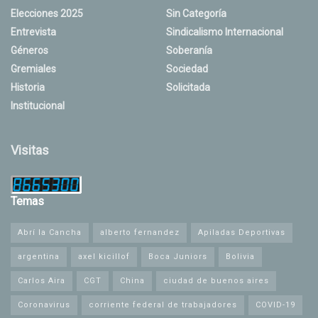
Elecciones 2025
Sin Categoría
Entrevista
Sindicalismo Internacional
Géneros
Soberanía
Gremiales
Sociedad
Historia
Solicitada
Institucional
Visitas
Temas
Abrí la Cancha
alberto fernandez
Apiladas Deportivas
argentina
axel kicillof
Boca Juniors
Bolivia
Carlos Aira
CGT
China
ciudad de buenos aires
Coronavirus
corriente federal de trabajadores
COVID-19