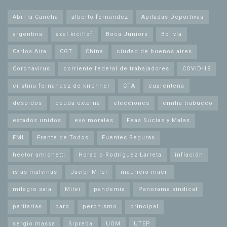
Abrí la Cancha
alberto fernandez
Apiladas Deportivas
argentina
axel kicillof
Boca Juniors
Bolivia
Carlos Aira
CGT
China
ciudad de buenos aires
Coronavirus
corriente federal de trabajadores
COVID-19
cristina fernandez de kirchner
CTA
cuarentena
despidos
deuda externa
elecciones
emilia trabucco
estados unidos
evo morales
Feas Sucias y Malas
FMI
Frente de Todos
Fuentes Seguras
hector amichetti
Horacio Rodríguez Larreta
inflación
islas malvinas
Javier Milei
mauricio macri
milagro sala
Milei
pandemia
Panorama sindical
paritarias
paro
peronismo
principal
sergio massa
Sipreba
UOM
UTEP