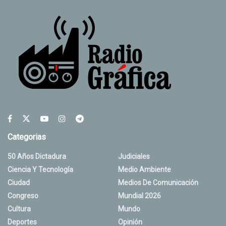
Categorias
50 Años Dictadura
Judiciales
Ciencia Y Tecnología
Medio Ambiente
Ciudad
Medios De Comunicación
Congreso
Mundial 2026
Cultura
Mundo
Deportes
Opinión