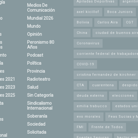
Apiladas Deportivas
argenti
gía
Medios De
Comunicación
axel kicillof
Boca Juniors
o
Mundial 2026
Bolivia
Carlos Aira
CGT
Mundo
China
ciudad de buenos air
s
Opinión
s
Peronismo 80
Coronavirus
s
Años
corriente federal de trabajador
nto
Podcast
ía
Política
COVID-19
nes
Provincia
cristina fernandez de kirchner
nes 2021
Radioteatro
CTA
cuarentena
despido
nes 2023
Salud
nes 2025
Sin Categoría
deuda externa
elecciones
ta
Sindicalismo
emilia trabucco
estados un
Internacional
Soberanía
evo morales
Feas Sucias y 
es
Sociedad
FMI
Frente de Todos
Solicitada
onal
Fuentes Seguras
hector ami