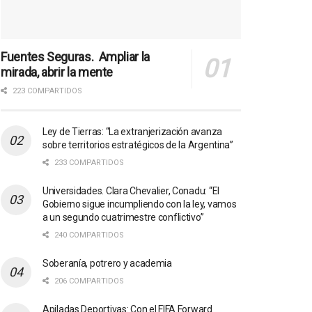
Fuentes Seguras. Ampliar la
mirada, abrir la mente
223 COMPARTIDOS
Ley de Tierras: “La extranjerización avanza
sobre territorios estratégicos de la Argentina”
233 COMPARTIDOS
Universidades. Clara Chevalier, Conadu: “El
Gobierno sigue incumpliendo con la ley, vamos
a un segundo cuatrimestre conflictivo”
240 COMPARTIDOS
Soberanía, potrero y academia
206 COMPARTIDOS
Apiladas Deportivas: Con el FIFA Forward