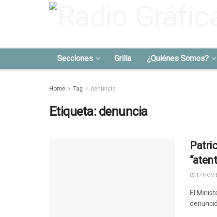
Secciones
Grilla
¿Quiénes Somos?
Home
Tag
denuncia
Etiqueta:
denuncia
Patri
“aten
17 NOVI
El Minis
denunció 