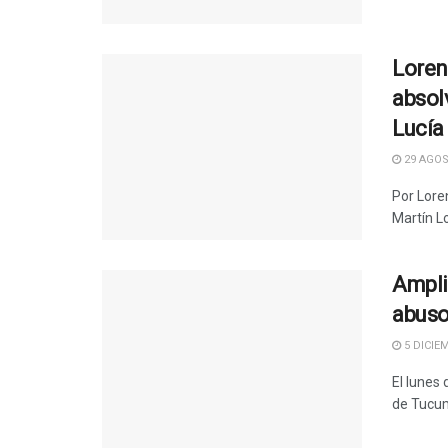
Loren
absol
Lucía
29 AGOS
Por Lore
Martín Lo
Ampli
abuso
5 DICIEM
El lunes
de Tucum