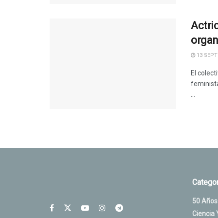
Actri
organ
13 SEPT
El colect
feminista
...
Categor
50 Años
Ciencia 