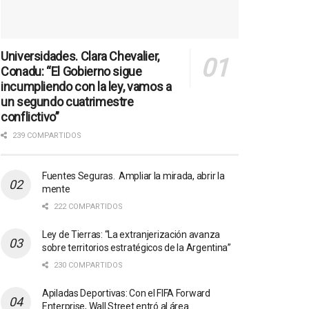
Universidades. Clara Chevalier,
Conadu: “El Gobierno sigue
incumpliendo con la ley, vamos a
un segundo cuatrimestre
conflictivo”
239 COMPARTIDOS
Fuentes Seguras. Ampliar la mirada, abrir la
mente
222 COMPARTIDOS
Ley de Tierras: “La extranjerización avanza
sobre territorios estratégicos de la Argentina”
230 COMPARTIDOS
Apiladas Deportivas: Con el FIFA Forward
Enterprise, Wall Street entró al área