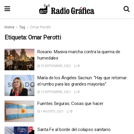
Home
Tag
Omar Perotti
Etiqueta:
Omar Perotti
Rosario. Masiva marcha contra la quema de
humedales
19 SEPTIEMBRE, 2022
0
María de los Ángeles Sacnun: “Hay que retomar
el rumbo para las grandes mayorías”
13 SEPTIEMBRE, 2021
0
Fuentes Seguras. Cosas que hacer
1 AGOSTO, 2021
0
Santa Fe al borde del colapso sanitario