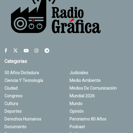
Categorias
50 Años Dictadura
Judiciales
Ciencia Y Tecnología
Medio Ambiente
Ciudad
Medios De Comunicación
Congreso
Mundial 2026
Cultura
Mundo
Deportes
Opinión
Derechos Humanos
Peronismo 80 Años
Documento
Podcast