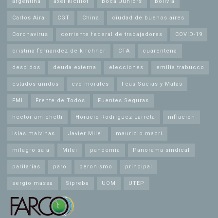
argentina
axel kicillof
Boca Juniors
Bolivia
Carlos Aira
CGT
China
ciudad de buenos aires
Coronavirus
corriente federal de trabajadores
COVID-19
cristina fernandez de kirchner
CTA
cuarentena
despidos
deuda externa
elecciones
emilia trabucco
estados unidos
evo morales
Feas Sucias y Malas
FMI
Frente de Todos
Fuentes Seguras
hector amichetti
Horacio Rodríguez Larreta
inflación
islas malvinas
Javier Milei
mauricio macri
milagro sala
Milei
pandemia
Panorama sindical
paritarias
paro
peronismo
principal
sergio massa
Sipreba
UOM
UTEP