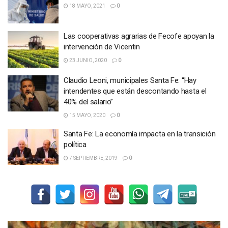
18 MAYO, 2021
0
Las cooperativas agrarias de Fecofe apoyan la
intervención de Vicentin
23 JUNIO, 2020
0
Claudio Leoni, municipales Santa Fe: “Hay
intendentes que están descontando hasta el
40% del salario”
15 MAYO, 2020
0
Santa Fe: La economía impacta en la transición
política
7 SEPTIEMBRE, 2019
0