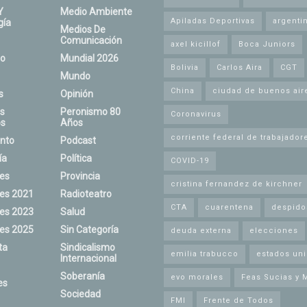
Y
Medio Ambiente
Apiladas Deportivas
argenti
gía
Medios De
Comunicación
axel kicillof
Boca Juniors
o
Mundial 2026
Bolivia
Carlos Aira
CGT
Mundo
China
ciudad de buenos air
s
Opinión
s
Peronismo 80
Coronavirus
s
Años
corriente federal de trabajador
nto
Podcast
ía
Política
COVID-19
nes
Provincia
cristina fernandez de kirchner
nes 2021
Radioteatro
CTA
cuarentena
despido
nes 2023
Salud
nes 2025
Sin Categoría
deuda externa
elecciones
ta
Sindicalismo
emilia trabucco
estados un
Internacional
Soberanía
evo morales
Feas Sucias y 
es
Sociedad
FMI
Frente de Todos