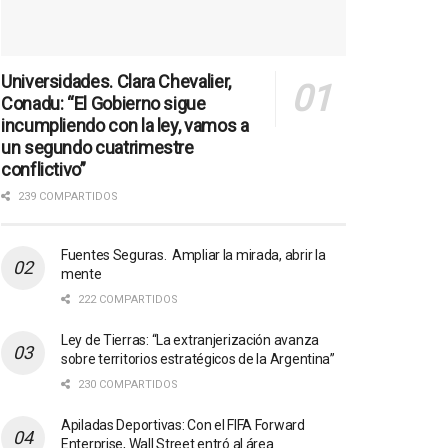
Universidades. Clara Chevalier,
Conadu: “El Gobierno sigue
incumpliendo con la ley, vamos a
un segundo cuatrimestre
conflictivo”
239 COMPARTIDOS
Fuentes Seguras. Ampliar la mirada, abrir la
mente
222 COMPARTIDOS
Ley de Tierras: “La extranjerización avanza
sobre territorios estratégicos de la Argentina”
230 COMPARTIDOS
Apiladas Deportivas: Con el FIFA Forward
Enterprise, Wall Street entró al área