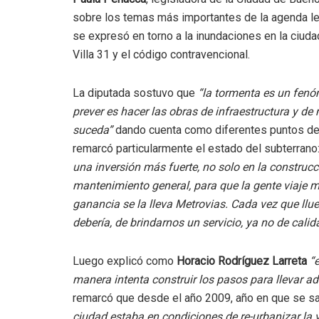
sobre los temas más importantes de la agenda le
se expresó en torno a la inundaciones en la ciudad
Villa 31 y el código contravencional.
La diputada sostuvo que
“la tormenta es un fenóm
prever es hacer las obras de infraestructura y d
suceda”
dando cuenta como diferentes puntos de l
remarcó particularmente el estado del subterrano
una inversión más fuerte, no solo en la construcc
mantenimiento general, para que la gente viaje me
ganancia se la lleva Metrovias. Cada vez que ll
debería, de brindarnos un servicio, ya no de calid
Luego explicó como
Horacio Rodríguez Larreta
“e
manera intenta construir los pasos para llevar ad
remarcó que desde el año 2009, año en que se san
ciudad estaba en condiciones de re-urbanizar la vi