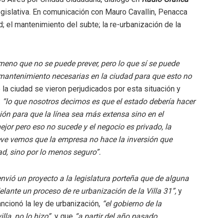
gislativa. En comunicación con Mauro Cavallin, Penacca
; el mantenimiento del subte; la re-urbanización de la
eno que no se puede prever, pero lo que sí se puede
e mantenimiento necesarias en la ciudad para que esto no
a ciudad se vieron perjudicados por esta situación y
:
“lo que nosotros decimos es que el estado debería hacer
ión para que la línea sea más extensa sino en el
jor pero eso no sucede y el negocio es privado, la
ueve vemos que la empresa no hace la inversión que
ad, sino por lo menos seguro”.
nvió un proyecto a la legislatura porteña que de alguna
elante un proceso de re urbanización de la Villa 31”,
y
cionó la ley de urbanización,
“el gobierno de la
lla, no lo hizo”
y que
“a partir del año pasado