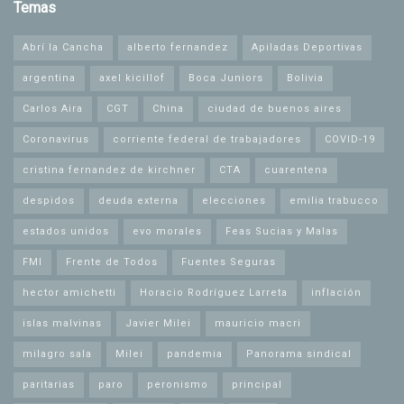
Temas
Abrí la Cancha
alberto fernandez
Apiladas Deportivas
argentina
axel kicillof
Boca Juniors
Bolivia
Carlos Aira
CGT
China
ciudad de buenos aires
Coronavirus
corriente federal de trabajadores
COVID-19
cristina fernandez de kirchner
CTA
cuarentena
despidos
deuda externa
elecciones
emilia trabucco
estados unidos
evo morales
Feas Sucias y Malas
FMI
Frente de Todos
Fuentes Seguras
hector amichetti
Horacio Rodríguez Larreta
inflación
islas malvinas
Javier Milei
mauricio macri
milagro sala
Milei
pandemia
Panorama sindical
paritarias
paro
peronismo
principal