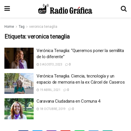
Home
Tag
veronica tenaglia
Etiqueta:
veronica tenaglia
Verónica Tenaglia: “Queremos poner la semillita
de lo diferente”
3 AGOSTO, 2023
0
Verónica Tenaglia. Ciencia, tecnología y un
espacio de memoria en la ex Cárcel de Caseros
19 ABRIL, 2021
0
Caravana Ciudadana en Comuna 4
18 OCTUBRE, 2019
0