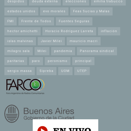
despidos
deuda externa
elecciones
emilia trabucco
estados unidos
evo morales
Feas Sucias y Malas
FMI
Frente de Todos
Fuentes Seguras
hector amichetti
Horacio Rodríguez Larreta
inflación
islas malvinas
Javier Milei
mauricio macri
milagro sala
Milei
pandemia
Panorama sindical
paritarias
paro
peronismo
principal
sergio massa
Sipreba
UOM
UTEP