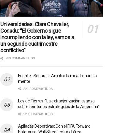
Universidades. Clara Chevalier,
Conadu: “El Gobierno sigue
incumpliendo con la ley, vamos a
un segundo cuatrimestre
conflictivo”
239 COMPARTIDOS
Fuentes Seguras. Ampliar la mirada, abrir la
mente
221 COMPARTIDOS
Ley de Tierras: “La extranjerización avanza
sobre territorios estratégicos de la Argentina”
229 COMPARTIDOS
Apiladas Deportivas: Con el FIFA Forward
Enterprise, Wall Street entró al área