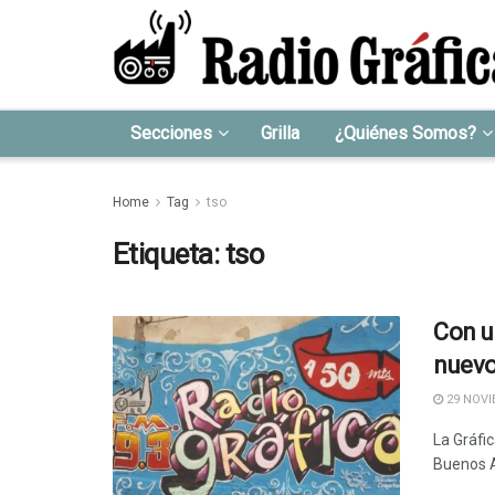
Secciones
Grilla
¿Quiénes Somos?
Home
Tag
tso
Etiqueta:
tso
Con u
nuevo
29 NOVI
La Gráfic
Buenos A