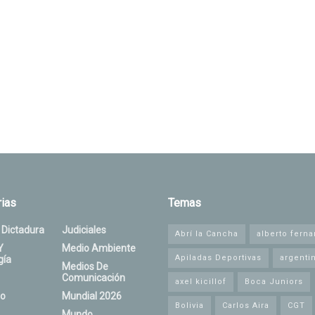
ias
Temas
 Dictadura
Judiciales
Abrí la Cancha
alberto fern
Y
Medio Ambiente
Apiladas Deportivas
argenti
gía
Medios De
Comunicación
axel kicillof
Boca Juniors
o
Mundial 2026
Bolivia
Carlos Aira
CGT
Mundo