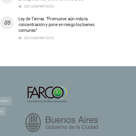
203 COMPARTIDOS
Ley de Tierras: “Promueve aún más la
concentración y pone en riesgo los bienes
comunes”
203 COMPARTIDOS
andez
na