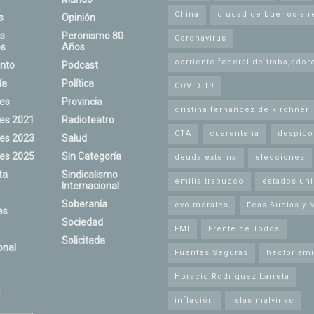
China
ciudad de buenos air
s
Opinión
s
Peronismo 80
Coronavirus
s
Años
corriente federal de trabajador
nto
Podcast
ía
Política
COVID-19
nes
Provincia
cristina fernandez de kirchner
nes 2021
Radioteatro
CTA
cuarentena
despido
nes 2023
Salud
nes 2025
Sin Categoría
deuda externa
elecciones
ta
Sindicalismo
emilia trabucco
estados un
Internacional
Soberanía
evo morales
Feas Sucias y 
es
Sociedad
FMI
Frente de Todos
Solicitada
onal
Fuentes Seguras
hector ami
Horacio Rodríguez Larreta
s
inflación
islas malvinas