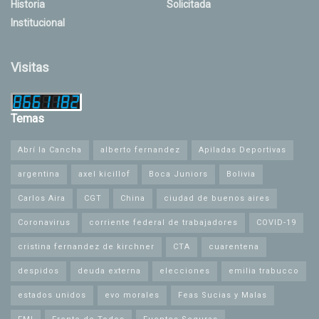
Historia
Solicitada
Institucional
Visitas
Temas
Abrí la Cancha
alberto fernandez
Apiladas Deportivas
argentina
axel kicillof
Boca Juniors
Bolivia
Carlos Aira
CGT
China
ciudad de buenos aires
Coronavirus
corriente federal de trabajadores
COVID-19
cristina fernandez de kirchner
CTA
cuarentena
despidos
deuda externa
elecciones
emilia trabucco
estados unidos
evo morales
Feas Sucias y Malas