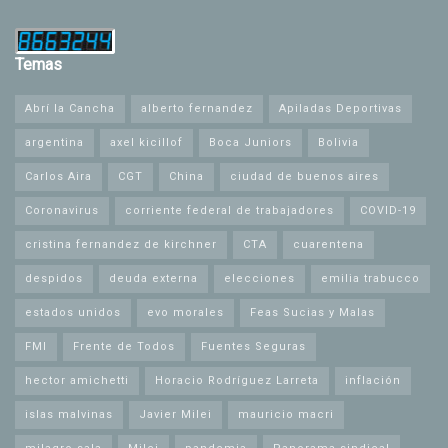
Temas
Abrí la Cancha
alberto fernandez
Apiladas Deportivas
argentina
axel kicillof
Boca Juniors
Bolivia
Carlos Aira
CGT
China
ciudad de buenos aires
Coronavirus
corriente federal de trabajadores
COVID-19
cristina fernandez de kirchner
CTA
cuarentena
despidos
deuda externa
elecciones
emilia trabucco
estados unidos
evo morales
Feas Sucias y Malas
FMI
Frente de Todos
Fuentes Seguras
hector amichetti
Horacio Rodríguez Larreta
inflación
islas malvinas
Javier Milei
mauricio macri