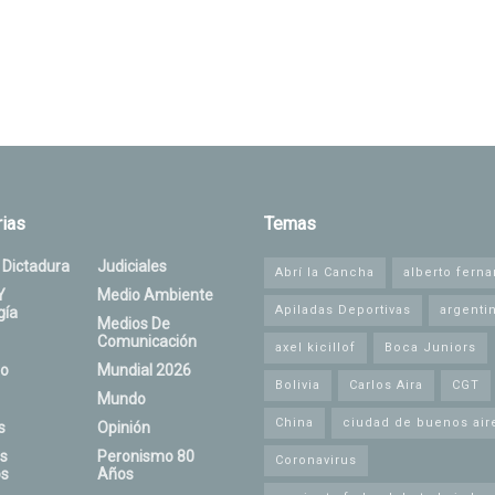
ias
Temas
 Dictadura
Judiciales
Abrí la Cancha
alberto fern
Y
Medio Ambiente
Apiladas Deportivas
argenti
gía
Medios De
Comunicación
axel kicillof
Boca Juniors
o
Mundial 2026
Bolivia
Carlos Aira
CGT
Mundo
China
ciudad de buenos air
s
Opinión
s
Peronismo 80
Coronavirus
s
Años