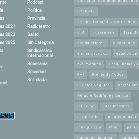
corriente federal de trabajador
nto
Podcast
ía
Política
COVID-19
nes
Provincia
cristina fernandez de kirchner
nes 2021
Radioteatro
CTA
cuarentena
despido
nes 2023
Salud
nes 2025
Sin Categoría
deuda externa
elecciones
ta
Sindicalismo
emilia trabucco
estados un
Internacional
Soberanía
evo morales
Feas Sucias y 
es
Sociedad
FMI
Frente de Todos
Solicitada
onal
Fuentes Seguras
hector ami
Horacio Rodríguez Larreta
s
inflación
islas malvinas
Javier Milei
mauricio macri
milagro sala
Milei
pande
Panorama sindical
paritaria