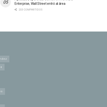
Enterprise, Wall Street entró al área
203 COMPARTIDOS
andez
na
es