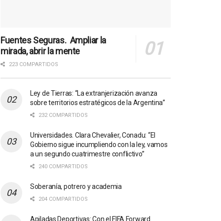
Fuentes Seguras. Ampliar la
mirada, abrir la mente
223 COMPARTIDOS
Ley de Tierras: “La extranjerización avanza
sobre territorios estratégicos de la Argentina”
232 COMPARTIDOS
Universidades. Clara Chevalier, Conadu: “El
Gobierno sigue incumpliendo con la ley, vamos
a un segundo cuatrimestre conflictivo”
240 COMPARTIDOS
Soberanía, potrero y academia
204 COMPARTIDOS
Apiladas Deportivas: Con el FIFA Forward