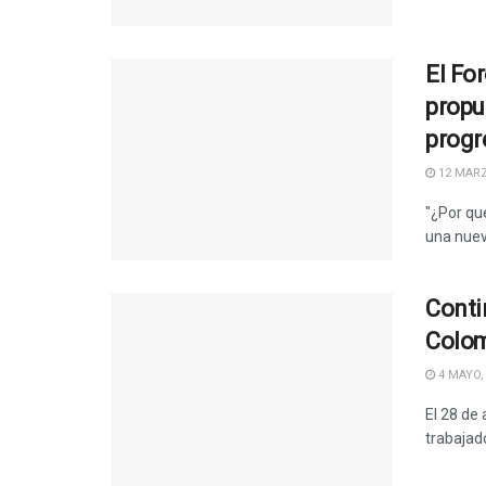
El Fo
propu
progr
12 MARZ
"¿Por qu
una nuev
Conti
Colo
4 MAYO,
El 28 de
trabajad