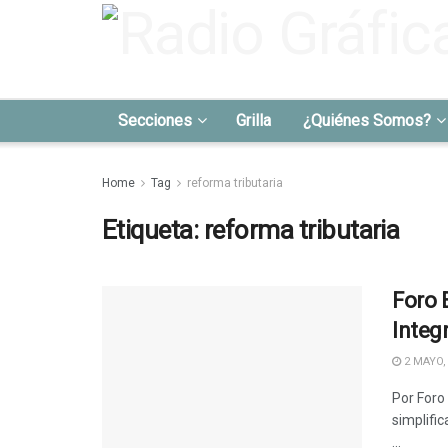
Secciones
Grilla
¿Quiénes Somos?
Home
Tag
reforma tributaria
Etiqueta:
reforma tributaria
Foro 
Integr
2 MAYO,
Por Foro
simplific
...