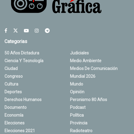
Categorias
50 Años Dictadura
Judiciales
Ciencia Y Tecnología
Medio Ambiente
Ciudad
Medios De Comunicación
Congreso
Mundial 2026
Cultura
Mundo
Deportes
Opinión
Derechos Humanos
Peronismo 80 Años
Documento
Podcast
Economía
Política
Elecciones
Provincia
Elecciones 2021
Radioteatro