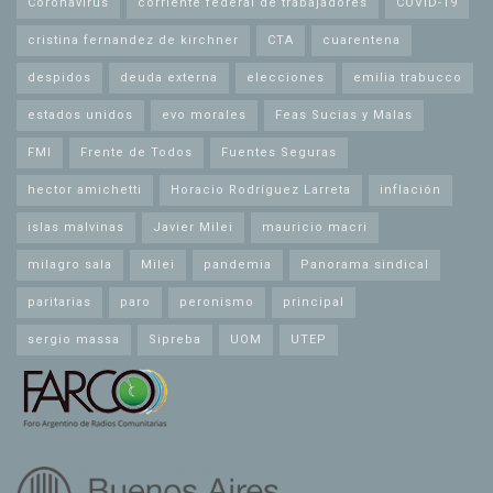
Coronavirus
corriente federal de trabajadores
COVID-19
cristina fernandez de kirchner
CTA
cuarentena
despidos
deuda externa
elecciones
emilia trabucco
estados unidos
evo morales
Feas Sucias y Malas
FMI
Frente de Todos
Fuentes Seguras
hector amichetti
Horacio Rodríguez Larreta
inflación
islas malvinas
Javier Milei
mauricio macri
milagro sala
Milei
pandemia
Panorama sindical
paritarias
paro
peronismo
principal
sergio massa
Sipreba
UOM
UTEP