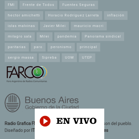
FMI
Frente de Todos
Fuentes Seguras
hector amichetti
Horacio Rodríguez Larreta
inflación
islas malvinas
Javier Milei
mauricio macri
milagro sala
Milei
pandemia
Panorama sindical
paritarias
paro
peronismo
principal
sergio massa
Sipreba
UOM
UTEP
Radio Grafica FM 89.3
© 2021. Todos los derechos son del pueblo.
Diseñado por
IT10 Informatica y Telecomunicaciones