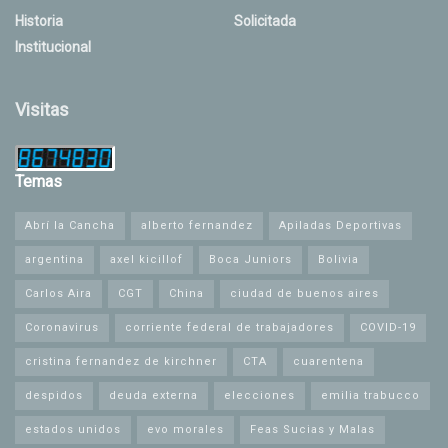
Historia
Solicitada
Institucional
Visitas
Temas
Abrí la Cancha
alberto fernandez
Apiladas Deportivas
argentina
axel kicillof
Boca Juniors
Bolivia
Carlos Aira
CGT
China
ciudad de buenos aires
Coronavirus
corriente federal de trabajadores
COVID-19
cristina fernandez de kirchner
CTA
cuarentena
despidos
deuda externa
elecciones
emilia trabucco
estados unidos
evo morales
Feas Sucias y Malas