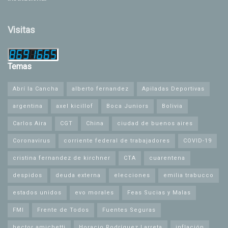
Visitas
Temas
Abrí la Cancha
alberto fernandez
Apiladas Deportivas
argentina
axel kicillof
Boca Juniors
Bolivia
Carlos Aira
CGT
China
ciudad de buenos aires
Coronavirus
corriente federal de trabajadores
COVID-19
cristina fernandez de kirchner
CTA
cuarentena
despidos
deuda externa
elecciones
emilia trabucco
estados unidos
evo morales
Feas Sucias y Malas
FMI
Frente de Todos
Fuentes Seguras
hector amichetti
Horacio Rodríguez Larreta
inflación