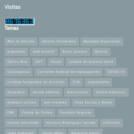
Visitas
Temas
Abrí la Cancha
alberto fernandez
Apiladas Deportivas
argentina
axel kicillof
Boca Juniors
Bolivia
Carlos Aira
CGT
China
ciudad de buenos aires
Coronavirus
corriente federal de trabajadores
COVID-19
cristina fernandez de kirchner
CTA
cuarentena
despidos
deuda externa
elecciones
emilia trabucco
estados unidos
evo morales
Feas Sucias y Malas
FMI
Frente de Todos
Fuentes Seguras
hector amichetti
Horacio Rodríguez Larreta
inflación
islas malvinas
Javier Milei
mauricio macri