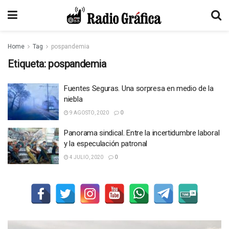
Home
Tag
pospandemia
Etiqueta:
pospandemia
Fuentes Seguras. Una sorpresa en medio de la
niebla
9 AGOSTO, 2020
0
Panorama sindical. Entre la incertidumbre laboral
y la especulación patronal
4 JULIO, 2020
0