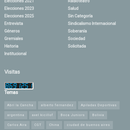
Elecciones 2021
Radioteatro
Elecciones 2023
Salud
Elecciones 2025
Sin Categoría
Entrevista
Sindicalismo Internacional
Géneros
Soberanía
Gremiales
Sociedad
Historia
Solicitada
Institucional
Visitas
Temas
Abrí la Cancha
alberto fernandez
Apiladas Deportivas
argentina
axel kicillof
Boca Juniors
Bolivia
Carlos Aira
CGT
China
ciudad de buenos aires