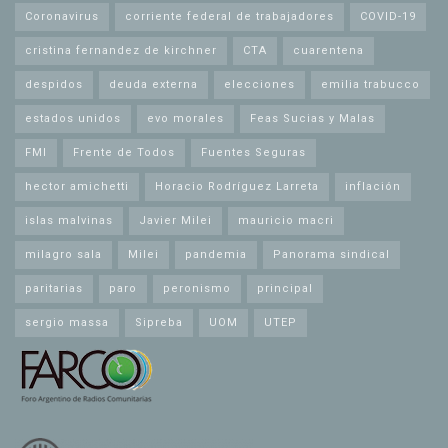
Coronavirus
corriente federal de trabajadores
COVID-19
cristina fernandez de kirchner
CTA
cuarentena
despidos
deuda externa
elecciones
emilia trabucco
estados unidos
evo morales
Feas Sucias y Malas
FMI
Frente de Todos
Fuentes Seguras
hector amichetti
Horacio Rodríguez Larreta
inflación
islas malvinas
Javier Milei
mauricio macri
milagro sala
Milei
pandemia
Panorama sindical
paritarias
paro
peronismo
principal
sergio massa
Sipreba
UOM
UTEP