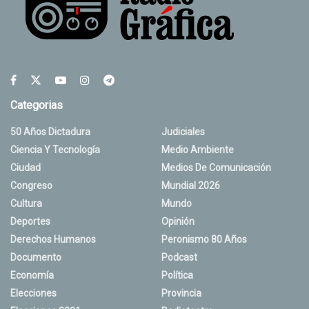
Categorias
50 Años Dictadura
Judiciales
Ciencia Y Tecnología
Medio Ambiente
Ciudad
Medios De Comunicación
Congreso
Mundial 2026
Cultura
Mundo
Deportes
Opinión
Derechos Humanos
Peronismo 80 Años
Documento
Podcast
Economía
Política
Elecciones
Provincia