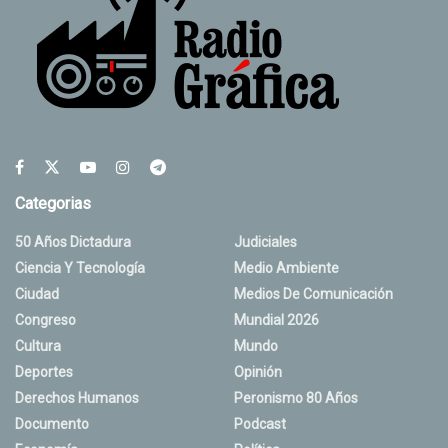
Categorias
50 Años Dictadura
Judiciales
Ciencia Y Tecnología
Medio Ambiente
Ciudad
Medios De Comunicación
Congreso
Mundial 2026
Cultura
Mundo
Deportes
Opinión
Derechos Humanos
Peronismo 80 Años
Documento
Podcast