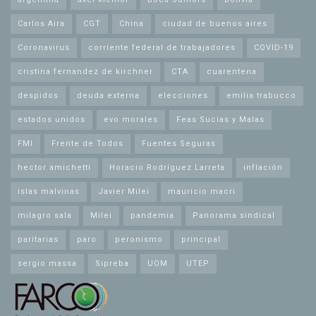
Carlos Aira
CGT
China
ciudad de buenos aires
Coronavirus
corriente federal de trabajadores
COVID-19
cristina fernandez de kirchner
CTA
cuarentena
despidos
deuda externa
elecciones
emilia trabucco
estados unidos
evo morales
Feas Sucias y Malas
FMI
Frente de Todos
Fuentes Seguras
hector amichetti
Horacio Rodríguez Larreta
inflación
islas malvinas
Javier Milei
mauricio macri
milagro sala
Milei
pandemia
Panorama sindical
paritarias
paro
peronismo
principal
sergio massa
Sipreba
UOM
UTEP