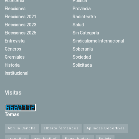
Economía
Política
Elecciones
Provincia
Elecciones 2021
Radioteatro
Elecciones 2023
Salud
Elecciones 2025
Sin Categoría
Entrevista
Sindicalismo Internacional
Géneros
Soberanía
Gremiales
Sociedad
Historia
Solicitada
Institucional
Visitas
Temas
Abrí la Cancha
alberto fernandez
Apiladas Deportivas
argentina
axel kicillof
Boca Juniors
Bolivia