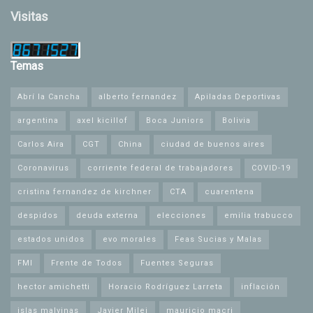
Visitas
Temas
Abrí la Cancha
alberto fernandez
Apiladas Deportivas
argentina
axel kicillof
Boca Juniors
Bolivia
Carlos Aira
CGT
China
ciudad de buenos aires
Coronavirus
corriente federal de trabajadores
COVID-19
cristina fernandez de kirchner
CTA
cuarentena
despidos
deuda externa
elecciones
emilia trabucco
estados unidos
evo morales
Feas Sucias y Malas
FMI
Frente de Todos
Fuentes Seguras
hector amichetti
Horacio Rodríguez Larreta
inflación
islas malvinas
Javier Milei
mauricio macri