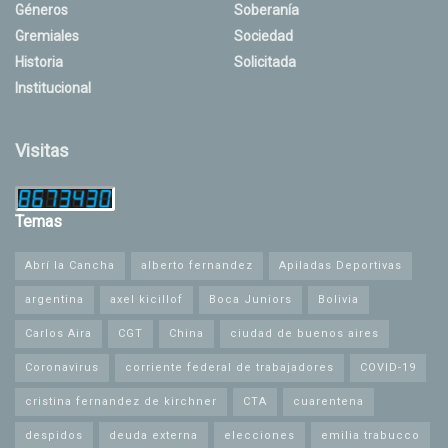
Géneros
Soberanía
Gremiales
Sociedad
Historia
Solicitada
Institucional
Visitas
Temas
Abrí la Cancha
alberto fernandez
Apiladas Deportivas
argentina
axel kicillof
Boca Juniors
Bolivia
Carlos Aira
CGT
China
ciudad de buenos aires
Coronavirus
corriente federal de trabajadores
COVID-19
cristina fernandez de kirchner
CTA
cuarentena
despidos
deuda externa
elecciones
emilia trabucco