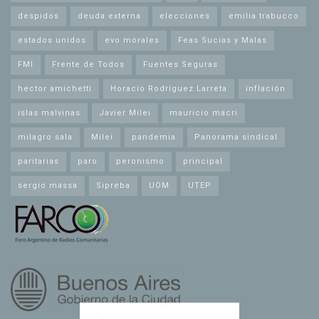
despidos
deuda externa
elecciones
emilia trabucco
estados unidos
evo morales
Feas Sucias y Malas
FMI
Frente de Todos
Fuentes Seguras
hector amichetti
Horacio Rodríguez Larreta
inflación
islas malvinas
Javier Milei
mauricio macri
milagro sala
Milei
pandemia
Panorama sindical
paritarias
paro
peronismo
principal
sergio massa
Sipreba
UOM
UTEP