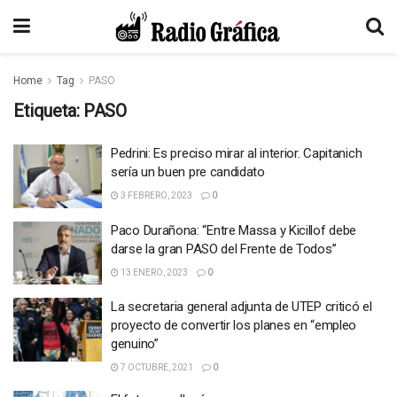
Home
Tag
PASO
Etiqueta:
PASO
Pedrini: Es preciso mirar al interior. Capitanich
sería un buen pre candidato
3 FEBRERO, 2023
0
Paco Durañona: “Entre Massa y Kicillof debe
darse la gran PASO del Frente de Todos”
13 ENERO, 2023
0
La secretaria general adjunta de UTEP criticó el
proyecto de convertir los planes en “empleo
genuino”
7 OCTUBRE, 2021
0