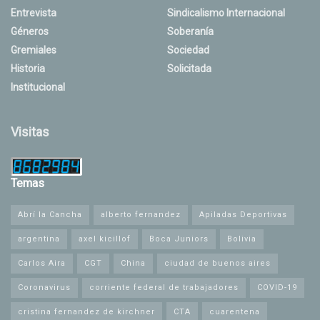
Entrevista
Sindicalismo Internacional
Géneros
Soberanía
Gremiales
Sociedad
Historia
Solicitada
Institucional
Visitas
Temas
Abrí la Cancha
alberto fernandez
Apiladas Deportivas
argentina
axel kicillof
Boca Juniors
Bolivia
Carlos Aira
CGT
China
ciudad de buenos aires
Coronavirus
corriente federal de trabajadores
COVID-19
cristina fernandez de kirchner
CTA
cuarentena