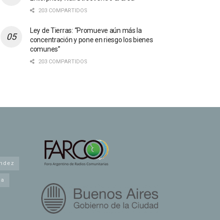
203 COMPARTIDOS
Ley de Tierras: “Promueve aún más la
concentración y pone en riesgo los bienes
comunes”
203 COMPARTIDOS
andez
na