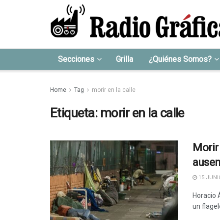
Secciones
Grilla
¿Quiénes Somos?
Home
Tag
morir en la calle
Etiqueta:
morir en la calle
Morir 
ausen
15 JUNIO
Horacio Á
un flagel