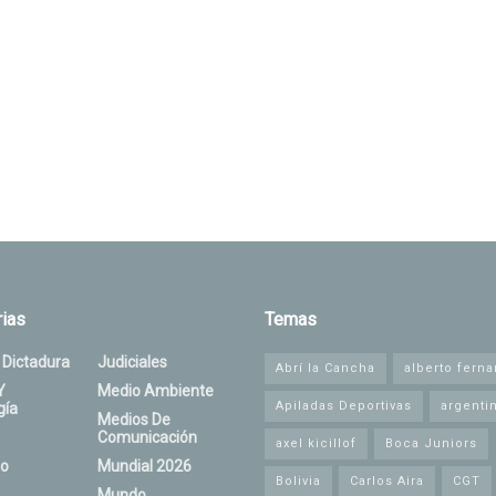
ias
Temas
 Dictadura
Judiciales
Abrí la Cancha
alberto fern
Y
Medio Ambiente
Apiladas Deportivas
argenti
gía
Medios De
Comunicación
axel kicillof
Boca Juniors
o
Mundial 2026
Bolivia
Carlos Aira
CGT
Mundo