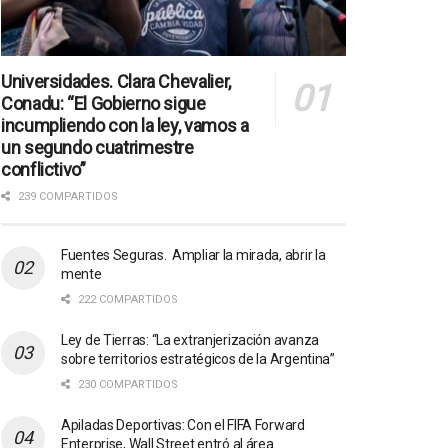
Universidades. Clara Chevalier,
Conadu: “El Gobierno sigue
incumpliendo con la ley, vamos a
un segundo cuatrimestre
conflictivo”
239 COMPARTIDOS
Fuentes Seguras. Ampliar la mirada, abrir la
mente
222 COMPARTIDOS
Ley de Tierras: “La extranjerización avanza
sobre territorios estratégicos de la Argentina”
230 COMPARTIDOS
Apiladas Deportivas: Con el FIFA Forward
Enterprise, Wall Street entró al área