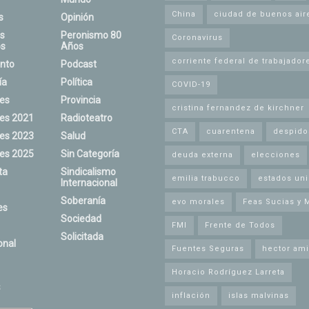
China
ciudad de buenos air
s
Opinión
s
Peronismo 80
Coronavirus
s
Años
corriente federal de trabajador
nto
Podcast
ía
Política
COVID-19
nes
Provincia
cristina fernandez de kirchner
nes 2021
Radioteatro
CTA
cuarentena
despido
nes 2023
Salud
nes 2025
Sin Categoría
deuda externa
elecciones
ta
Sindicalismo
emilia trabucco
estados un
Internacional
Soberanía
evo morales
Feas Sucias y 
es
Sociedad
FMI
Frente de Todos
Solicitada
onal
Fuentes Seguras
hector ami
Horacio Rodríguez Larreta
s
inflación
islas malvinas