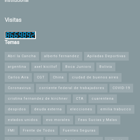
Institucional
Visitas
Temas
Abrí la Cancha
alberto fernandez
Apiladas Deportivas
argentina
axel kicillof
Boca Juniors
Bolivia
Carlos Aira
CGT
China
ciudad de buenos aires
Coronavirus
corriente federal de trabajadores
COVID-19
cristina fernandez de kirchner
CTA
cuarentena
despidos
deuda externa
elecciones
emilia trabucco
estados unidos
evo morales
Feas Sucias y Malas
FMI
Frente de Todos
Fuentes Seguras