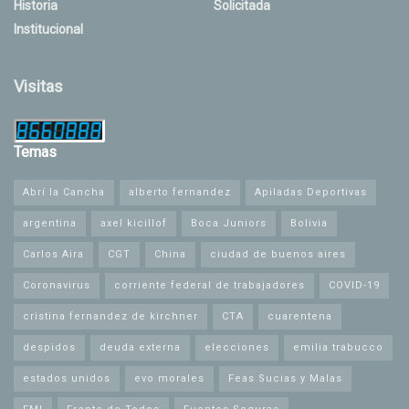
Historia
Solicitada
Institucional
Visitas
Temas
Abrí la Cancha
alberto fernandez
Apiladas Deportivas
argentina
axel kicillof
Boca Juniors
Bolivia
Carlos Aira
CGT
China
ciudad de buenos aires
Coronavirus
corriente federal de trabajadores
COVID-19
cristina fernandez de kirchner
CTA
cuarentena
despidos
deuda externa
elecciones
emilia trabucco
estados unidos
evo morales
Feas Sucias y Malas