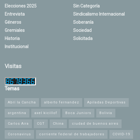
Elecciones 2025
Sin Categoría
Entrevista
Sindicalismo Internacional
Géneros
Soberanía
Gremiales
Sociedad
Historia
Solicitada
Institucional
Visitas
Temas
Abrí la Cancha
alberto fernandez
Apiladas Deportivas
argentina
axel kicillof
Boca Juniors
Bolivia
Carlos Aira
CGT
China
ciudad de buenos aires
Coronavirus
corriente federal de trabajadores
COVID-19