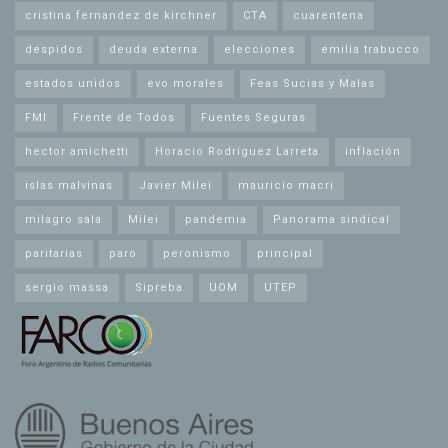
cristina fernandez de kirchner
CTA
cuarentena
despidos
deuda externa
elecciones
emilia trabucco
estados unidos
evo morales
Feas Sucias y Malas
FMI
Frente de Todos
Fuentes Seguras
hector amichetti
Horacio Rodríguez Larreta
inflación
islas malvinas
Javier Milei
mauricio macri
milagro sala
Milei
pandemia
Panorama sindical
paritarias
paro
peronismo
principal
sergio massa
Sipreba
UOM
UTEP