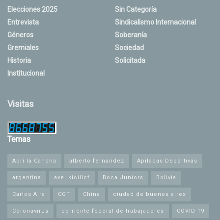
Elecciones 2025
Sin Categoría
Entrevista
Sindicalismo Internacional
Géneros
Soberanía
Gremiales
Sociedad
Historia
Solicitada
Institucional
Visitas
Temas
Abrí la Cancha
alberto fernandez
Apiladas Deportivas
argentina
axel kicillof
Boca Juniors
Bolivia
Carlos Aira
CGT
China
ciudad de buenos aires
Coronavirus
corriente federal de trabajadores
COVID-19