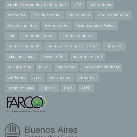
cristina fernandez de kirchner
CTA
cuarentena
despidos
deuda externa
elecciones
emilia trabucco
estados unidos
evo morales
Feas Sucias y Malas
FMI
Frente de Todos
Fuentes Seguras
hector amichetti
Horacio Rodríguez Larreta
inflación
islas malvinas
Javier Milei
mauricio macri
milagro sala
Milei
pandemia
Panorama sindical
paritarias
paro
peronismo
principal
sergio massa
Sipreba
UOM
UTEP