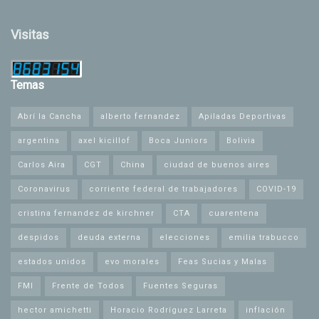
Visitas
Temas
Abrí la Cancha
alberto fernandez
Apiladas Deportivas
argentina
axel kicillof
Boca Juniors
Bolivia
Carlos Aira
CGT
China
ciudad de buenos aires
Coronavirus
corriente federal de trabajadores
COVID-19
cristina fernandez de kirchner
CTA
cuarentena
despidos
deuda externa
elecciones
emilia trabucco
estados unidos
evo morales
Feas Sucias y Malas
FMI
Frente de Todos
Fuentes Seguras
hector amichetti
Horacio Rodríguez Larreta
inflación