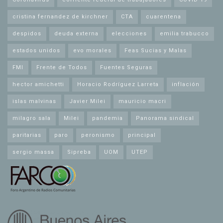
cristina fernandez de kirchner
CTA
cuarentena
despidos
deuda externa
elecciones
emilia trabucco
estados unidos
evo morales
Feas Sucias y Malas
FMI
Frente de Todos
Fuentes Seguras
hector amichetti
Horacio Rodríguez Larreta
inflación
islas malvinas
Javier Milei
mauricio macri
milagro sala
Milei
pandemia
Panorama sindical
paritarias
paro
peronismo
principal
sergio massa
Sipreba
UOM
UTEP