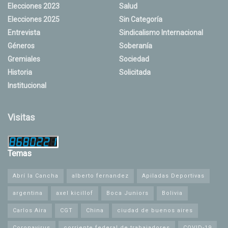
Elecciones 2023
Salud
Elecciones 2025
Sin Categoría
Entrevista
Sindicalismo Internacional
Géneros
Soberanía
Gremiales
Sociedad
Historia
Solicitada
Institucional
Visitas
Temas
Abrí la Cancha
alberto fernandez
Apiladas Deportivas
argentina
axel kicillof
Boca Juniors
Bolivia
Carlos Aira
CGT
China
ciudad de buenos aires
Coronavirus
corriente federal de trabajadores
COVID-19