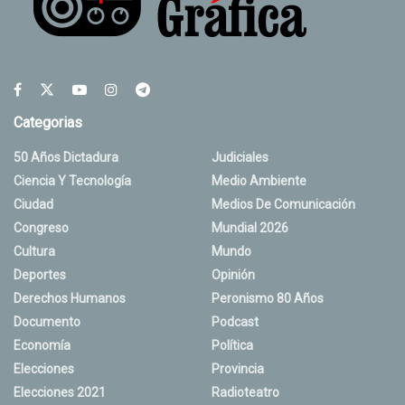
Categorias
50 Años Dictadura
Judiciales
Ciencia Y Tecnología
Medio Ambiente
Ciudad
Medios De Comunicación
Congreso
Mundial 2026
Cultura
Mundo
Deportes
Opinión
Derechos Humanos
Peronismo 80 Años
Documento
Podcast
Economía
Política
Elecciones
Provincia
Elecciones 2021
Radioteatro