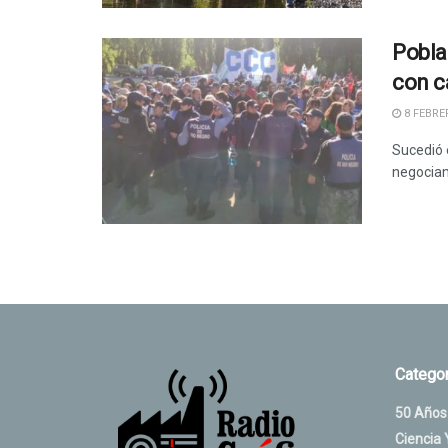
Pobla
con c
8 FEBRER
Sucedió 
negociand
Categor
50 Años
Ciencia 