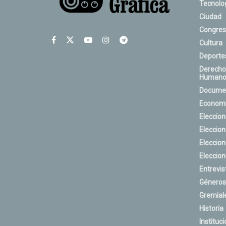
Tecnolo
Ciudad
Congres
Cultura
Deporte
Derecho
Humano
Docume
Econom
Eleccio
Eleccio
Eleccio
Eleccio
Entrevis
Géneros
Gremial
Historia
Instituci