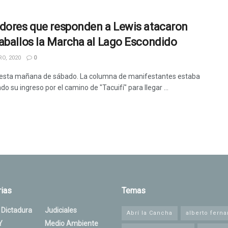
dores que responden a Lewis atacaron
aballos la Marcha al Lago Escondido
O, 2020
0
esta mañana de sábado. La columna de manifestantes estaba
o su ingreso por el camino de "Tacuifí" para llegar ...
ias
Temas
 Dictadura
Judiciales
Abrí la Cancha
alberto fern
Y
Medio Ambiente