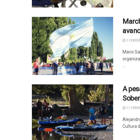
March
avanc
1 FEBRER
Mario Sa
organizac
...
A pesa
Sober
11 FEBRE
Alejandr
Cultura d