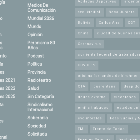
Apiladas Deportivas
argenti
gía
Medios De
Comunicación
axel kicillof
Boca Juniors
o
Mundial 2026
Bolivia
Carlos Aira
CGT
Mundo
China
ciudad de buenos air
s
Opinión
s
Peronismo 80
Coronavirus
s
Años
corriente federal de trabajador
nto
Podcast
ía
Política
COVID-19
nes
Provincia
cristina fernandez de kirchner
nes 2021
Radioteatro
CTA
cuarentena
despido
nes 2023
Salud
nes 2025
Sin Categoría
deuda externa
elecciones
ta
Sindicalismo
emilia trabucco
estados un
Internacional
Soberanía
evo morales
Feas Sucias y 
es
Sociedad
FMI
Frente de Todos
Solicitada
onal
Fuentes Seguras
hector ami