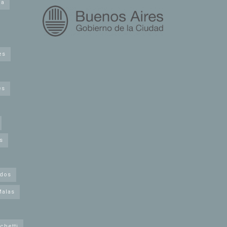
na
es
es
s
idos
Malas
chetti