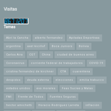
Visitas
Temas
Abrí la Cancha
alberto fernandez
Apiladas Deportivas
argentina
axel kicillof
Boca Juniors
Bolivia
Carlos Aira
CGT
China
ciudad de buenos aires
Coronavirus
corriente federal de trabajadores
COVID-19
cristina fernandez de kirchner
CTA
cuarentena
despidos
deuda externa
elecciones
emilia trabucco
estados unidos
evo morales
Feas Sucias y Malas
FMI
Frente de Todos
Fuentes Seguras
hector amichetti
Horacio Rodríguez Larreta
inflación