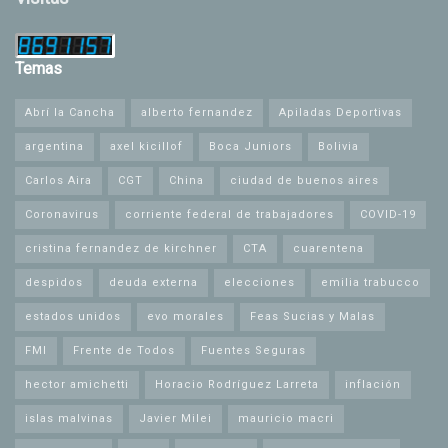
Temas
Abrí la Cancha
alberto fernandez
Apiladas Deportivas
argentina
axel kicillof
Boca Juniors
Bolivia
Carlos Aira
CGT
China
ciudad de buenos aires
Coronavirus
corriente federal de trabajadores
COVID-19
cristina fernandez de kirchner
CTA
cuarentena
despidos
deuda externa
elecciones
emilia trabucco
estados unidos
evo morales
Feas Sucias y Malas
FMI
Frente de Todos
Fuentes Seguras
hector amichetti
Horacio Rodríguez Larreta
inflación
islas malvinas
Javier Milei
mauricio macri