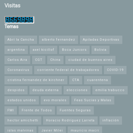
Visitas
Temas
Abrí la Cancha
alberto fernandez
Apiladas Deportivas
argentina
axel kicillof
Boca Juniors
Bolivia
Carlos Aira
CGT
China
ciudad de buenos aires
Coronavirus
corriente federal de trabajadores
COVID-19
cristina fernandez de kirchner
CTA
cuarentena
despidos
deuda externa
elecciones
emilia trabucco
estados unidos
evo morales
Feas Sucias y Malas
FMI
Frente de Todos
Fuentes Seguras
hector amichetti
Horacio Rodríguez Larreta
inflación
islas malvinas
Javier Milei
mauricio macri