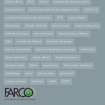
Carlos Aira
CGT
China
ciudad de buenos aires
Coronavirus
corriente federal de trabajadores
COVID-19
cristina fernandez de kirchner
CTA
cuarentena
despidos
deuda externa
elecciones
emilia trabucco
estados unidos
evo morales
Feas Sucias y Malas
FMI
Frente de Todos
Fuentes Seguras
hector amichetti
Horacio Rodríguez Larreta
inflación
islas malvinas
Javier Milei
mauricio macri
milagro sala
Milei
pandemia
Panorama sindical
paritarias
paro
peronismo
principal
sergio massa
Sipreba
UOM
UTEP