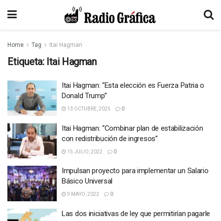
Home
Tag
Itai Hagman
Etiqueta:
Itai Hagman
Itai Hagman: “Esta elección es Fuerza Patria o
Donald Trump”
13 OCTUBRE, 2025
0
Itai Hagman: “Combinar plan de estabilización
con redistribución de ingresos”
15 JULIO, 2022
0
Impulsan proyecto para implementar un Salario
Básico Universal
9 MAYO, 2022
0
Las dos iniciativas de ley que permitirían pagarle