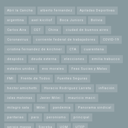
Abrí la Cancha
alberto fernandez
Apiladas Deportivas
argentina
axel kicillof
Boca Juniors
Bolivia
Carlos Aira
CGT
China
ciudad de buenos aires
Coronavirus
corriente federal de trabajadores
COVID-19
cristina fernandez de kirchner
CTA
cuarentena
despidos
deuda externa
elecciones
emilia trabucco
estados unidos
evo morales
Feas Sucias y Malas
FMI
Frente de Todos
Fuentes Seguras
hector amichetti
Horacio Rodríguez Larreta
inflación
islas malvinas
Javier Milei
mauricio macri
milagro sala
Milei
pandemia
Panorama sindical
paritarias
paro
peronismo
principal
sergio massa
Sipreba
UOM
UTEP