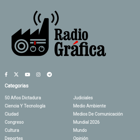
Categorias
50 Años Dictadura
Judiciales
Ciencia Y Tecnología
Medio Ambiente
Ciudad
Medios De Comunicación
Congreso
Mundial 2026
Cultura
Mundo
Deportes
Opinión