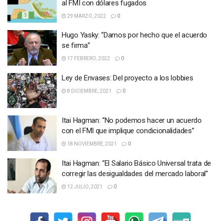
al FMI con dólares fugados
29 MARZO, 2022
0
Hugo Yasky: “Damos por hecho que el acuerdo
se firma”
17 FEBRERO, 2022
0
Ley de Envases: Del proyecto a los lobbies
8 DICIEMBRE, 2021
0
Itai Hagman: “No podemos hacer un acuerdo
con el FMI que implique condicionalidades”
18 NOVIEMBRE, 2021
0
Itai Hagman: “El Salario Básico Universal trata de
corregir las desigualdades del mercado laboral”
12 JULIO, 2021
0