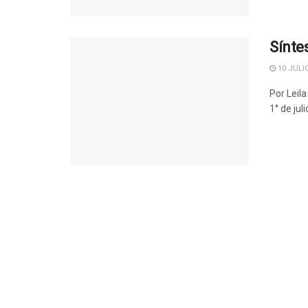
Sínte
10 JULIO
Por Leil
1° de juli