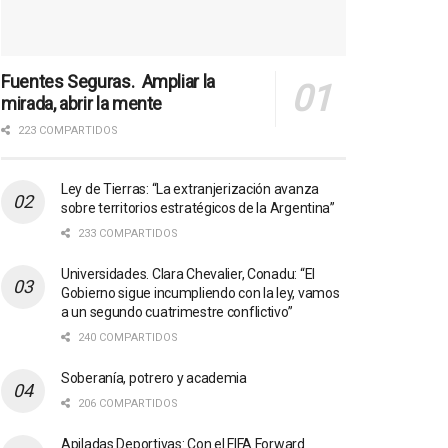
Fuentes Seguras. Ampliar la
mirada, abrir la mente
223 COMPARTIDOS
Ley de Tierras: “La extranjerización avanza
sobre territorios estratégicos de la Argentina”
233 COMPARTIDOS
Universidades. Clara Chevalier, Conadu: “El
Gobierno sigue incumpliendo con la ley, vamos
a un segundo cuatrimestre conflictivo”
240 COMPARTIDOS
Soberanía, potrero y academia
206 COMPARTIDOS
Apiladas Deportivas: Con el FIFA Forward