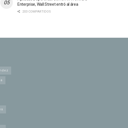
Enterprise, Wall Street entró al área
203 COMPARTIDOS
andez
na
es