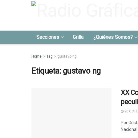
Secciones
Grilla
¿Quiénes Somos?
Home
Tag
gustavo ng
Etiqueta:
gustavo ng
XX Co
pecul
20 OCTU
Por Gust
Nacional