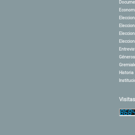
Docume
Econom
Eleccio
Eleccio
Eleccio
Eleccio
Entrevis
Géneros
Gremial
Historia
Instituci
Visita