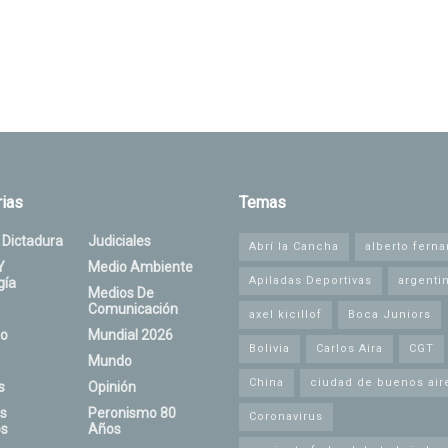
ias
Temas
 Dictadura
Judiciales
Abrí la Cancha
alberto fern
Y
Medio Ambiente
Apiladas Deportivas
argenti
gía
Medios De
Comunicación
axel kicillof
Boca Juniors
o
Mundial 2026
Bolivia
Carlos Aira
CGT
Mundo
China
ciudad de buenos air
s
Opinión
s
Peronismo 80
Coronavirus
s
Años